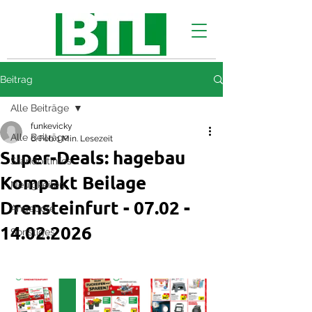
Beitrag
Alle Beiträge
funkevicky
Alle Beiträge
6. Feb.
1 Min. Lesezeit
Super-Deals: hagebau
Standortinfos
Kompakt Beilage
Neuigkeiten
Drensteinfurt - 07.02 -
Angebote
14.02.2026
Sonstiges