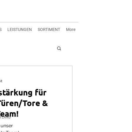
S
LEISTUNGEN
SORTIMENT
More
it
stärkung für
Türen/Tore &
Team!
R LAND
 unser