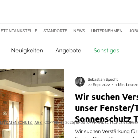
BETONTANKSTELLE
STANDORTE
NEWS
UNTERNEHMEN
JOB
Neuigkeiten
Angebote
Sonstiges
Sebastian Specht
22. Sept. 2022
1 Min. Leseze
Wir suchen Ver
unser Fenster/
Sonnenschutz 
UM
| DATENSCHUTZ
|
AGB
| COPYRIGHT 2025| BAUSTOFFHANDEL TECKLENBURGE
Wir suchen Verstärkung für