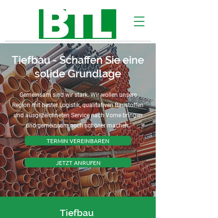
Tiefbau - Schaffen Sie eine
solide Grundlage
Gemeinsam sind wir stark. Wir wollen unsere
Region mit bester Logistik, qualitativen Baustoffen
und ausgezeichneten Service nach Vorne bringen
und gemeinsam noch schöner machen.
TERMIN VEREINBAREN
JETZT ANRUFEN
Tiefbau