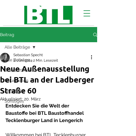
Beitrag
Alle Beiträge
Sebastian Specht
Alle Beiträge
2. Juni 2024
2 Min. Lesezeit
Neue Außenausstellung
Standortinfos
bei BTL an der Ladberger
Neuigkeiten
Straße 60
Angebote
Aktualisiert:
20. März
Sonstiges
Entdecken Sie die Welt der 
Baustoffe bei BTL Baustoffhandel 
Tecklenburger Land in Lengerich
Willkommen bei BTL Tecklenburger 