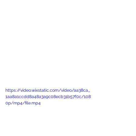
https://video.wixstatic.com/video/aa38ca_
1aa8a1ccdd8a48a3a9c08ecb31b57f0c/108
0p/mp4/file.mp4