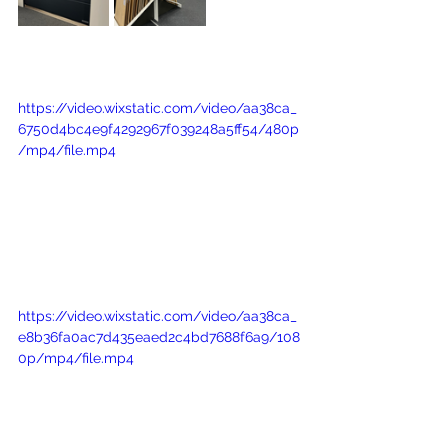
https://video.wixstatic.com/video/aa38ca_
6750d4bc4e9f4292967f039248a5ff54/480p
/mp4/file.mp4
https://video.wixstatic.com/video/aa38ca_
e8b36fa0ac7d435eaed2c4bd7688f6a9/108
0p/mp4/file.mp4