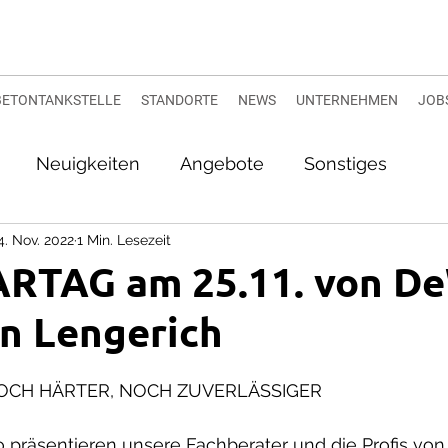
BETONTANKSTELLE
STANDORTE
NEWS
UNTERNEHMEN
JOB
Neuigkeiten
Angebote
Sonstiges
4. Nov. 2022
1 Min. Lesezeit
RTAG am 25.11. von D
in Lengerich
OCH HÄRTER, NOCH ZUVERLÄSSIGER
 präsentieren unsere Fachberater und die Profis vo