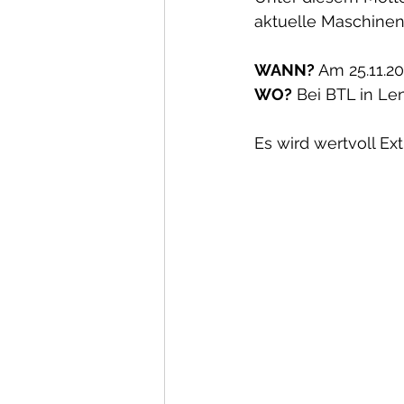
aktuelle Maschine
WANN?
 Am 25.11.2
WO?
 Bei BTL in Le
Es wird wertvoll Ex