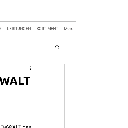
S
LEISTUNGEN
SORTIMENT
More
eWALT
n DeWALT das 